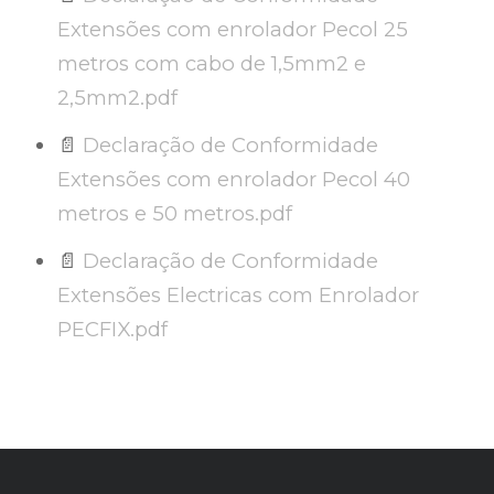
Extensões com enrolador Pecol 25
metros com cabo de 1,5mm2 e
2,5mm2.pdf
📄
Declaração de Conformidade
Extensões com enrolador Pecol 40
metros e 50 metros.pdf
📄
Declaração de Conformidade
Extensões Electricas com Enrolador
PECFIX.pdf